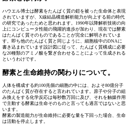
ハウエル博士は酵素をたんぱく質の鎧を被った生命体と表現
されていますが、X線結晶構造解析能力が向上する前の時代
の研究であったためと思われます。1990年以降解析技術の向
上にコンピュータ性能の飛躍的進歩が加わり、現在では酵素
はたんぱく質そのものであることが完全に解明されていま
す。即ち他のたんぱく質と同じように、細胞核中のDNAに
書き込まれています設計図に従って、たんぱく質構成に必要
な20種類のアミノ酸を繋ぎ合わせることによって生成される
というわけです。
酵素と生命維持の関わりについて。
人体を構成する約100兆個の細胞の中には、およそ80億分子
のたんぱく質が存在すると言われています。原子や分子の組
み換えをする化学反応は毎秒数万回に及び、それを触媒作用
で主動する酵素は生命そのものと言っても過言ではないと思
います。
酵素の製造能力が生命維持に必要な量を下回った場合、生命
は活動を停止します。