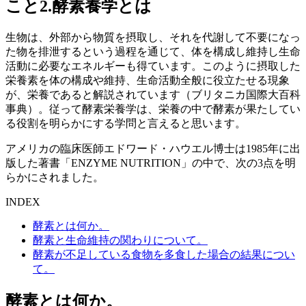
こと
2.酵素養学とは
生物は、外部から物質を摂取し、それを代謝して不要になっ
た物を排泄するという過程を通じて、体を構成し維持し生命
活動に必要なエネルギーも得ています。このように摂取した
栄養素を体の構成や維持、生命活動全般に役立たせる現象
が、栄養であると解説されています（ブリタニカ国際大百科
事典）。従って酵素栄養学は、栄養の中で酵素が果たしてい
る役割を明らかにする学問と言えると思います。
アメリカの臨床医師エドワード・ハウエル博士は1985年に出
版した著書「ENZYME NUTRITION」の中で、次の3点を明
らかにされました。
INDEX
酵素とは何か。
酵素と生命維持の関わりについて。
酵素が不足している食物を多食した場合の結果につい
て。
酵素とは何か。