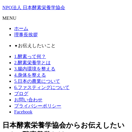
NPO法人 日本酵素栄養学協会
MENU
ホーム
理事長挨拶
お伝えしたいこと
▼
1.酵素って何？
2.酵素栄養学とは
3.腸内環境を整える
4.身体を整える
5.日本の農業について
6.ファスティングについて
ブログ
お問い合わせ
プライバシーポリシー
Facebook
日本酵素栄養学協会からお伝えしたい