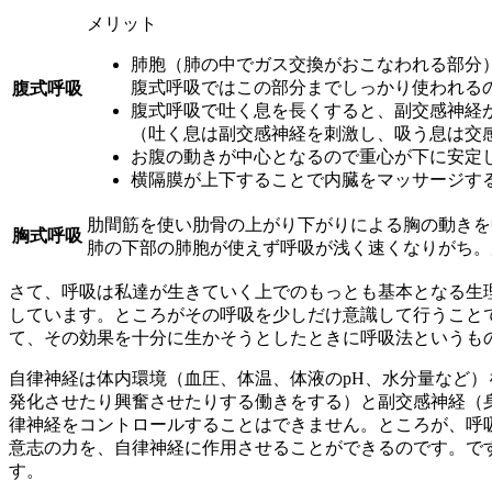
メリット
肺胞（肺の中でガス交換がおこなわれる部分）
腹式呼吸ではこの部分までしっかり使われる
腹式呼吸
腹式呼吸で吐く息を長くすると、副交感神経
（吐く息は副交感神経を刺激し、吸う息は交
お腹の動きが中心となるので重心が下に安定
横隔膜が上下することで内臓をマッサージす
肋間筋を使い肋骨の上がり下がりによる胸の動きを
胸式呼吸
肺の下部の肺胞が使えず呼吸が浅く速くなりがち。
さて、呼吸は私達が生きていく上でのもっとも基本となる生
しています。ところがその呼吸を少しだけ意識して行うこと
て、その効果を十分に生かそうとしたときに呼吸法というも
自律神経は体内環境（血圧、体温、体液のpH、水分量など
発化させたり興奮させたりする働きをする）と副交感神経（
律神経をコントロールすることはできません。ところが、呼
意志の力を、自律神経に作用させることができるのです。で
す。