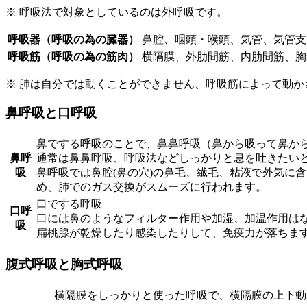
※ 呼吸法で対象としているのは外呼吸です。
呼吸器（呼吸の為の臓器）
鼻腔、咽頭・喉頭、気管、気管支
呼吸筋（呼吸の為の筋肉）
横隔膜、外肋間筋、内肋間筋、胸
※ 肺は自分では動くことができません、呼吸筋によって動か
鼻呼吸と口呼吸
鼻でする呼吸のことで、鼻鼻呼吸（鼻から吸って鼻か
鼻呼
通常は鼻鼻呼吸、呼吸法などしっかりと息を吐きたい
吸
鼻呼吸では鼻腔(鼻の穴)の鼻毛、繊毛、粘液で外気に
め、肺でのガス交換がスムーズに行われます。
口でする呼吸
口呼
口には鼻のようなフィルター作用や加湿、加温作用は
吸
扁桃腺が乾燥したり感染したりして、免疫力が落ちま
腹式呼吸と胸式呼吸
横隔膜をしっかりと使った呼吸で、横隔膜の上下動