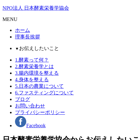
NPO法人 日本酵素栄養学協会
MENU
ホーム
理事長挨拶
お伝えしたいこと
▼
1.酵素って何？
2.酵素栄養学とは
3.腸内環境を整える
4.身体を整える
5.日本の農業について
6.ファスティングについて
ブログ
お問い合わせ
プライバシーポリシー
Facebook
日本酵素栄養学協会からお伝えしたい