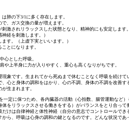
は肺の下3/1に多く存在します。
ので、ガス交換の量が増えます。
が刺激されリラックスした状態となり、精神的にも安定します
感神経を刺激します。）
します。（上虚下実といいます。）
ることになります。
中心とした呼吸。
肩や上半身に力が入りやすく、重心も高くなりがちです。
理現象です。生まれてから死ぬまで休むことなく呼吸を続けて
で、心と身体の調和をはかり、心の不調、身体の不調を改善す
のが生まれます。
）を一定に保つため、各内臓器の活動（心拍数、腸管運動など）
身体をリラックスさせる働きをする）がバランスをとり合って
吸だけは自律神経と体性神経（自分の意志でコントロールでき
すから、呼吸は心身の調和の鍵となるのです。どんな状況であ