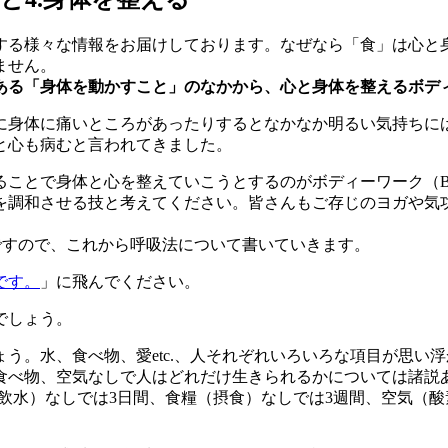
する様々な情報をお届けしております。なぜなら「食」は心と
ません。
ある「身体を動かすこと」のなかから、心と身体を整えるボディ
に身体に痛いところがあったりするとなかなか明るい気持ちに
と心も病むと言われてきました。
ることで身体と心を整えていこうとするのがボディーワーク（B
を調和させる技と考えてください。皆さんもご存じのヨガや気
ですので、これから呼吸法について書いていきます。
です。
」に飛んでください。
でしょう。
う。水、食べ物、愛etc.、人それぞれいろいろな項目が思い
べ物、空気なしで人はどれだけ生きられるかについては諸説あり
は、水（飲水）なしでは3日間、食糧（摂食）なしでは3週間、空