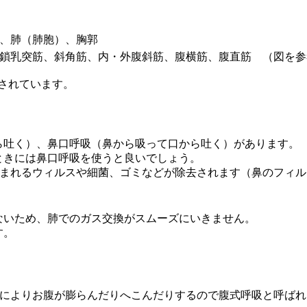
、肺（肺胞）、胸郭
鎖乳突筋、斜角筋、内・外腹斜筋、腹横筋、腹直筋 （図を参
されています。
ら吐く）、鼻口呼吸（鼻から吸って口から吐く）があります。
ときには鼻口呼吸を使うと良いでしょう。
含まれるウィルスや細菌、ゴミなどが除去されます（鼻のフィ
ないため、肺でのガス交換がスムーズにいきません。
す。
によりお腹が膨らんだりへこんだりするので腹式呼吸と呼ばれ