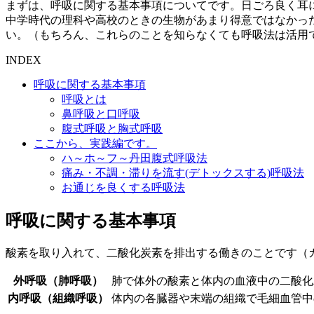
まずは、呼吸に関する基本事項についてです。日ごろ良く耳
中学時代の理科や高校のときの生物があまり得意ではなかっ
い。（もちろん、これらのことを知らなくても呼吸法は活用
INDEX
呼吸に関する基本事項
呼吸とは
鼻呼吸と口呼吸
腹式呼吸と胸式呼吸
ここから、実践編です。
ハ～ホ～フ～丹田腹式呼吸法
痛み・不調・滞りを流す(デトックスする)呼吸法
お通じを良くする呼吸法
呼吸に関する基本事項
酸素を取り入れて、二酸化炭素を排出する働きのことです（
外呼吸（肺呼吸）
肺で体外の酸素と体内の血液中の二酸化
内呼吸（組織呼吸）
体内の各臓器や末端の組織で毛細血管中