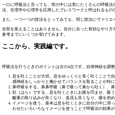
一口に呼吸法と言っても、世の中には実にたくさんの呼吸法
法、生理学や心理学を応用したブレスワークと呼ばれるもの
また、一つ一つの技法をとってみても、同じ技法にヴァリエ
全部を覚えることはありません。自分に合った有効なやり方
参考までにいくつか挙げてみます。
ここから、実践編です。
呼吸法を行うときのポイントは次の4点です。自律神経を調
息を吐くことが大切。息をゆっくりと長く吐くことで自
感神経をしっかりと働かせてバランスを取ることが特に
鼻呼吸をする。鼻鼻呼吸（鼻で吸って鼻から吐く）、鼻
肚（はら）でする。息を吐くときにお腹を凹ませ、吸う
酸素の取り込みが良くなり、血流も良くなり、腸を初め
イメージを使う。基本は息を吐くときに自分の中に滞っ
わせたいろいろなイメージを使うことで呼吸法の効果が