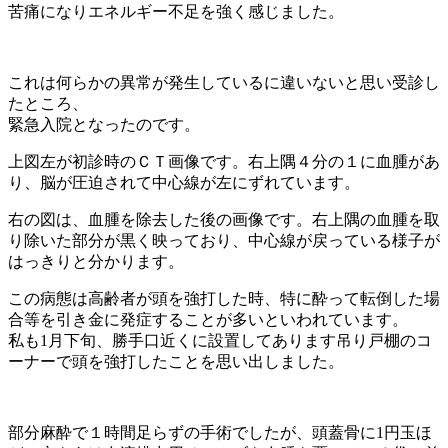
苦痛になりエネルギー不足を強く感じました。
これは何らかの異常が発生しているに違いないと思い受診し
たところ、
緊急入院となったのです。
上図左が初診時のＣＴ画像です。右上隅４分の１に血腫があ
り、脳が圧迫されて中心線が左にずれています。
右の図は、血腫を除去した後の画像です。右上隅の血腫を取
り除いた部分が黒く映っており、中心線が戻っている様子が
はっきりと分かります。
この病態は高齢者が頭を強打した時、特に酔って転倒した場
合等を引き金に発症することが多いといわれています。
私も1月下旬、勝手口近くに設置してあります吊り戸棚のコ
ーナーで頭を強打したことを思い出しました。
部分麻酔で１時間足らずの手術でしたが、頭蓋骨に1円玉ほ