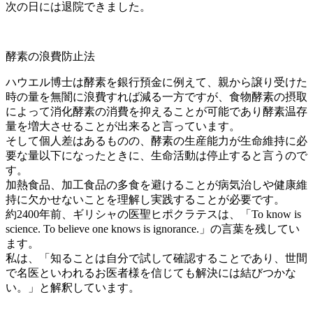
次の日には退院できました。
酵素の浪費防止法
ハウエル博士は酵素を銀行預金に例えて、親から譲り受けた
時の量を無闇に浪費すれば減る一方ですが、食物酵素の摂取
によって消化酵素の消費を抑えることが可能であり酵素温存
量を増大させることが出来ると言っています。
そして個人差はあるものの、酵素の生産能力が生命維持に必
要な量以下になったときに、生命活動は停止すると言うので
す。
加熱食品、加工食品の多食を避けることが病気治しや健康維
持に欠かせないことを理解し実践することが必要です。
約2400年前、ギリシャの医聖ヒポクラテスは、「To know is
science. To believe one knows is ignorance.」の言葉を残してい
ます。
私は、「知ることは自分で試して確認することであり、世間
で名医といわれるお医者様を信じても解決には結びつかな
い。」と解釈しています。