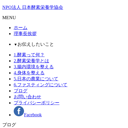
NPO法人 日本酵素栄養学協会
MENU
ホーム
理事長挨拶
お伝えしたいこと
▼
1.酵素って何？
2.酵素栄養学とは
3.腸内環境を整える
4.身体を整える
5.日本の農業について
6.ファスティングについて
ブログ
お問い合わせ
プライバシーポリシー
Facebook
ブログ