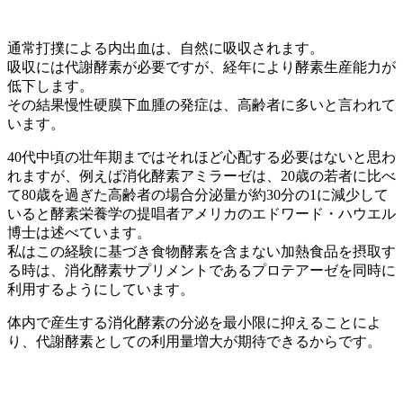
通常打撲による内出血は、自然に吸収されます。
吸収には代謝酵素が必要ですが、経年により酵素生産能力が
低下します。
その結果慢性硬膜下血腫の発症は、高齢者に多いと言われて
います。
40代中頃の壮年期まではそれほど心配する必要はないと思わ
れますが、例えば消化酵素アミラーゼは、20歳の若者に比べ
て80歳を過ぎた高齢者の場合分泌量が約30分の1に減少して
いると酵素栄養学の提唱者アメリカのエドワード・ハウエル
博士は述べています。
私はこの経験に基づき食物酵素を含まない加熱食品を摂取す
る時は、消化酵素サプリメントであるプロテアーゼを同時に
利用するようにしています。
体内で産生する消化酵素の分泌を最小限に抑えることによ
り、代謝酵素としての利用量増大が期待できるからです。